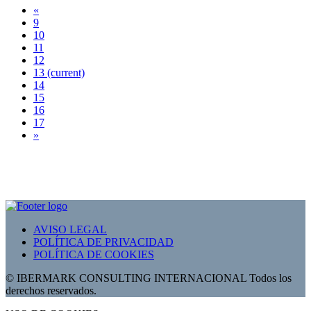
«
9
10
11
12
13
(current)
14
15
16
17
»
AVISO LEGAL
POLÍTICA DE PRIVACIDAD
POLÍTICA DE COOKIES
© IBERMARK CONSULTING INTERNACIONAL Todos los
derechos reservados.