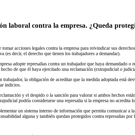
ón laboral contra la empresa. ¿Queda proteg
e tomar acciones legales contra la empresa para reivindicar sus derecho
iva (es decir, el derecho que tienen los trabajadores a demandar).
a empresa adopte represalias contra un trabajador que haya demandado o r
hecho de que él haya ejercitado una reclamación (extrajudicial o judici
n trabajador, la obligación de acreditar que la medida adoptada está de
r indicios.
 reclamación y el despido o la sanción para valorar si ambos hechos está
judicial podría considerarse una represalia si la empresa no acredita lo
ementar un sistema interno de información que permita comunicar a la 
ponsabilidad alguna y también quedan protegidos contra represalias por 