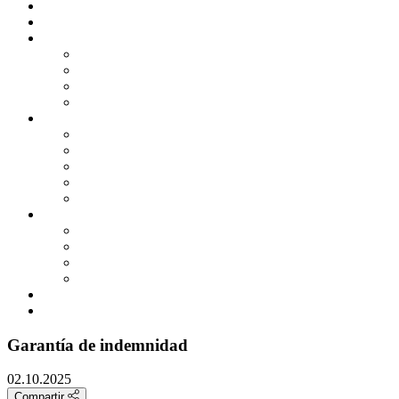
INICIO
DESPACHO
DEPARTAMENTOS
IBERMARK
IBERIURIS
IBERCONSULTING
IBERSPORT
ACTUALIDAD
NOTICIAS DE ACTUALIDAD
GUIAS PRACTICAS
TARIFAS Y TABLAS
MODELOS
ÁREA DE COLABORADORES
HERRAMIENTAS
CALCULADORAS BÁSICAS
SIMULADORES EXTERNOS
AGENDA
ENLACES DE INTERES
CONTACTO
Garantía de indemnidad
02.10.2025
Compartir